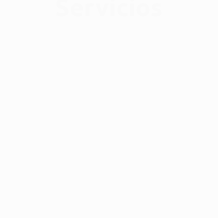
Servicios
guridad vial
Formació
ación en seguridad vial para
Formación en patrulla esc
ños escuelas y colegios.
incluye kit patrullero.